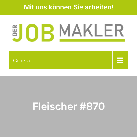
Zum
Mit uns können Sie arbeiten!
Inhalt
springen
Gehe zu ...
Fleischer
#870