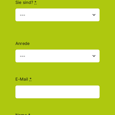
Sie sind?
*
Anrede
E-Mail
*
Name
*