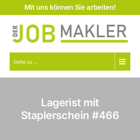
Zum
Mit uns können Sie arbeiten!
Inhalt
springen
Gehe zu ...
Lagerist mit
Staplerschein
#466