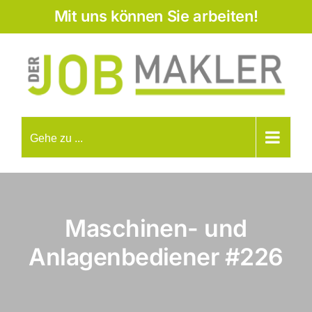
Zum
Mit uns können Sie arbeiten!
Inhalt
springen
Gehe zu ...
Maschinen- und
Anlagenbediener
#226