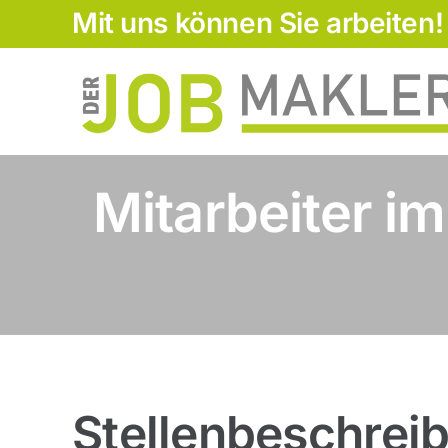
Zum
Mit uns können Sie arbeiten!
Inhalt
springen
Mitarbeiter i
Stellenbeschrei