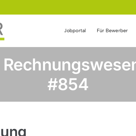
Jobportal
Für Bewerber
m Rechnungswesen
#854
bung