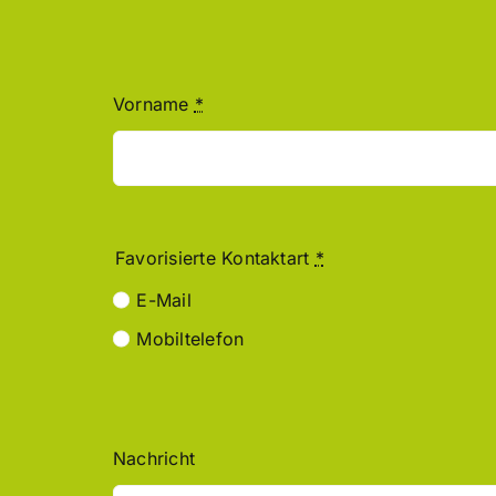
Vorname
*
Favorisierte Kontaktart
*
E-Mail
Mobiltelefon
Nachricht