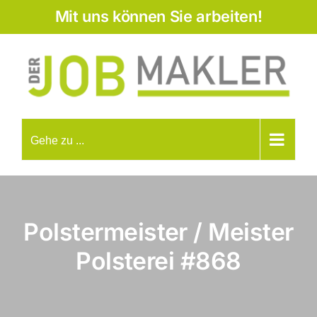
Zum
Mit uns können Sie arbeiten!
Inhalt
springen
Gehe zu ...
Polstermeister / Meister
Polsterei
#868